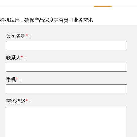
样机试用，确保产品深度契合贵司业务需求
公司名称
*
：
联系人
*
：
手机
*
：
需求描述
*
：