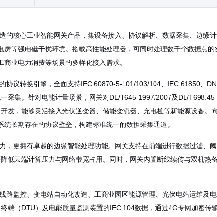
打造的核心工业智能网关产品，集设备接入、协议解析、数据采集、边缘
配电房等强电磁干扰环境。搭载高性能处理器，可同时处理数千个数据点的
电、工商业电力消费等场景的多样化接入需求。
擎，全面支持IEC 60870-5-101/103/104、IEC 61850、DNP
。针对电能计量场景，网关对DL/T645-1997/2007及DL/T69
，能够灵活接入光伏逆变器、储能变流器、充电桩等新能源设备。向上原生支
力系统长期存在的协议壁垒，构建标准统一的数据采集通道。
力，更拥有卓越的边缘智能处理功能。网关支持在前端进行数据过滤、阈
降低云端计算压力与网络带宽占用。同时，网关内置断线续传与双机热备
电线路监控、变电站自动化改造、工商业园区能源管理、光伏电站运维及
终端（DTU）及电能质量监测装置的IEC 104数据，通过4G专网加