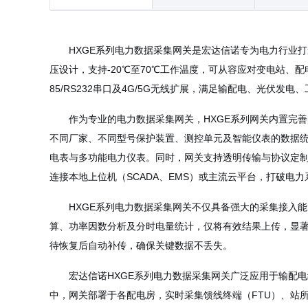
HXGE系列电力数据采集网关是宏达信诺专为电力行业
压设计，支持-20℃至70℃工作温度，可从容应对变电站、
85/RS232串口及4G/5G无线扩展，满足输配电、光伏发
作为专业的电力数据采集网关，HXGE系列网关内置完善的协议转换引
不同厂家、不同型号保护装置、测控单元及智能仪表的数据统一采集
电表与多功能电力仪表。同时，网关支持透明传输与协议定制开发
连接本地上位机（SCADA、EMS）或主流云平台，打破电
HXGE系列
电力数据采集网关
不仅具备强大的采集接入能
算、功率因数分析及分时电量统计，仅将有效结果上传，显著
待恢复后自动补传，确保关键数据不丢失。
宏达信诺HXGE系列电力数据采集网关广泛应用于输配
中，网关部署于各配电房，实时采集馈线终端（FTU）、站所