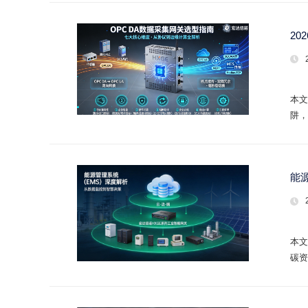
20
本文
阱，
能
本文
碳资