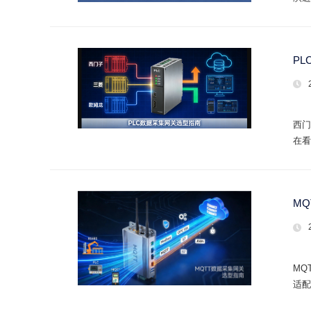
P
西门
在看
M
MQ
适配