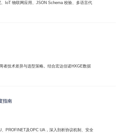
配、IoT 物联网应用、JSON Schema 校验、多语言代
析两者技术差异与选型策略。结合宏达信诺HXGE数据
度指南
TU、PROFINET及OPC UA，深入剖析协议机制、安全