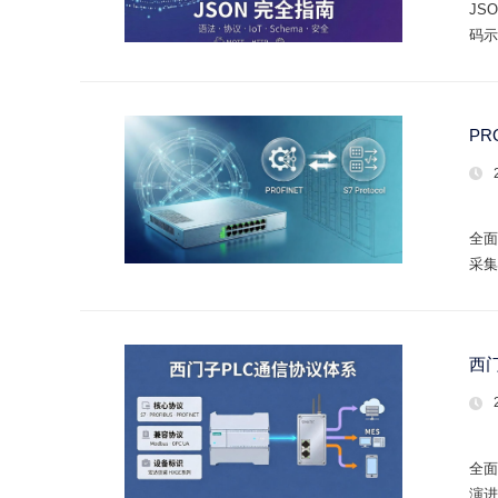
JS
码示
P
全面
采集
西
全面
演进