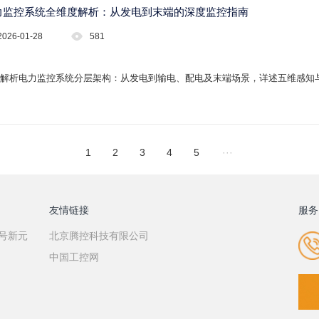
力监控系统全维度解析：从发电到末端的深度监控指南
2026-01-28
581
解析电力监控系统分层架构：从发电到输电、配电及末端场景，详述五维感知
1
2
3
4
5
···
友情链接
服务
7号新元
北京腾控科技有限公司
中国工控网