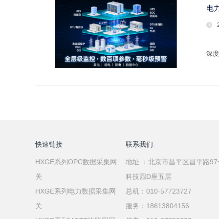
电
深度
快速链接
联系我们
HXGE系列OPC数据采集网
地址 ：北京市昌平区昌平路9
关
科技园D座五层
HXGE系列电力数据采集网
总机：010-57723727
关
服务：18613804156