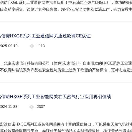
信诺HXGE系列工业通信网关批量应用于中石油昆仑燃气LNG工厂，成功解
级高精度采集、边缘计算秒级告警、端-管-云安全防护及宽温工作，有力支撑中控系
.com。
达信诺HXGE系列工业通信网关通过欧盟CE认证
2025-09-19
1113
，北京宏达信诺科技有限公司（简称“宏达信诺”）自主研发的HXGE系列工业
不仅意味着该系列产品在安全性与质量上达到了欧盟的严格标准，更标志着宏
本次CE认证的获得为公司进一步拓展国内外市场打下了坚实基础。
达信诺HXGE系列工业智能网关在天然气行业应用再创佳绩
2024-11-28
2337
宏达信诺HXGE系列工业智能网关拥有丰富的通信接口，可以采集天然气场站
据传输至物联网云平台，实现对天然气场站的实时远程监控，确保天然气运输的