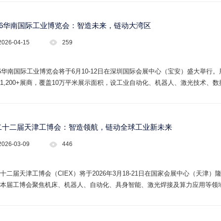
026华南国际工业博览会：智造未来，链动大湾区
2026-04-15
259
26华南国际工业博览会将于6月10-12日在深圳国际会展中心（宝安）盛大举行
1,200+展商，覆盖10万平米展示面积，设工业自动化、机器人、激光技术
中国工博会品牌资源，30+高峰论坛同期举办，为3C电子、汽车制造、新能
工业新机遇！
二十二届天津工博会：智造领航，链动全球工业新未来
2026-03-09
446
十二届天津工博会（CIEX）将于2026年3月18-21日在国家会展中心（天津
本届工博会聚焦机床、机器人、自动化、具身智能、激光焊接及算力应用等领域，
西门子、库卡、大族等）及10万专业买家。依托80余省市政府的鼎力支持，
粤贸全国”重点补贴展会。立即参观，链接全产业链资源！