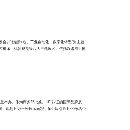
。展会以“智能制造、工业自动化、数字化转型”为主题，
、数控机床、机器视觉等八大主题展区。依托汉诺威工博
源等行业提供一站式采购与交流平台。立即预登记，解锁
）隆重举办。作为商务部批准、UFI认证的国际品牌展
规划10万平米展示面积，预计吸引近1000家名企
天津工博会旨在打造全球工业升级的一站式采购平台，