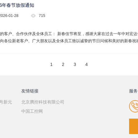
26年春节放假通知
2026-01-28
715
的客户、合作伙伴及全体员工： 新春佳节将至，感谢大家在过去一年中对宏
向各位新老客户、广大朋友以及全体员工致以诚挚的节日问候和美好的新春祝
财源广进，福运绵长。 &nbs
1
2
3
4
友情链接
服务
7号新元
北京腾控科技有限公司
中国工控网