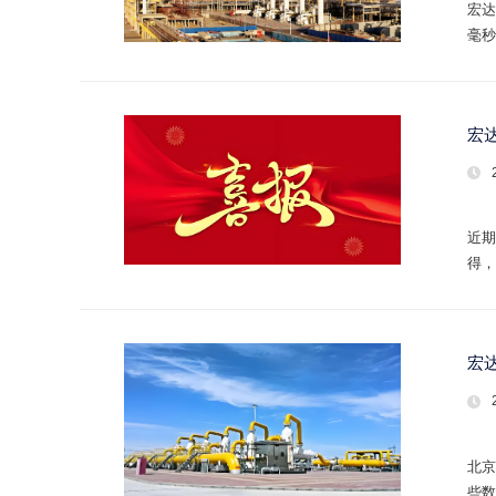
宏达
毫秒
gna
宏
近期
得，
证。
宏
北京
些数