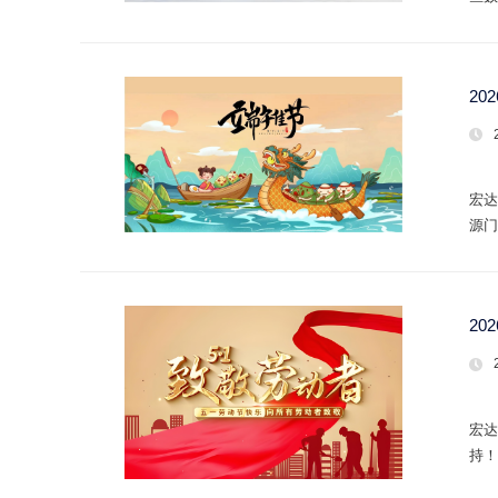
20
宏达
源门
2
宏达
持！