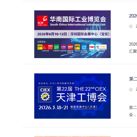
2
20
汇聚
会与
未来
第
第二
会，
（含
是“