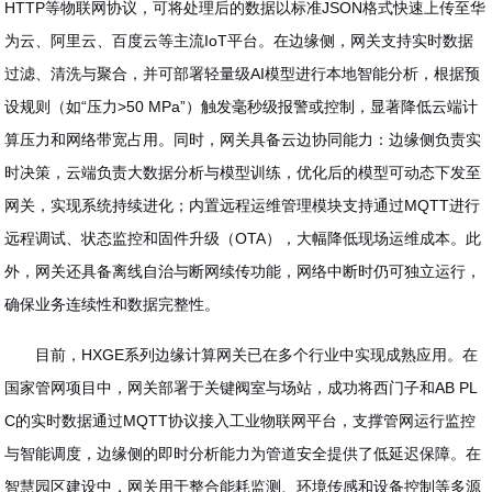
HTTP等物联网协议，可将处理后的数据以标准JSON格式快速上传至华
为云、阿里云、百度云等主流IoT平台。在边缘侧，网关支持实时数据
过滤、清洗与聚合，并可部署轻量级AI模型进行本地智能分析，根据预
设规则（如“压力>50 MPa”）触发毫秒级报警或控制，显著降低云端计
算压力和网络带宽占用。同时，网关具备云边协同能力：边缘侧负责实
时决策，云端负责大数据分析与模型训练，优化后的模型可动态下发至
网关，实现系统持续进化；内置远程运维管理模块支持通过MQTT进行
远程调试、状态监控和固件升级（OTA），大幅降低现场运维成本。此
外，网关还具备离线自治与断网续传功能，网络中断时仍可独立运行，
确保业务连续性和数据完整性。
目前，HXGE系列边缘计算网关已在多个行业中实现成熟应用。在
国家管网项目中，网关部署于关键阀室与场站，成功将西门子和AB PL
C的实时数据通过MQTT协议接入工业物联网平台，支撑管网运行监控
与智能调度，边缘侧的即时分析能力为管道安全提供了低延迟保障。在
智慧园区建设中，网关用于整合能耗监测、环境传感和设备控制等多源