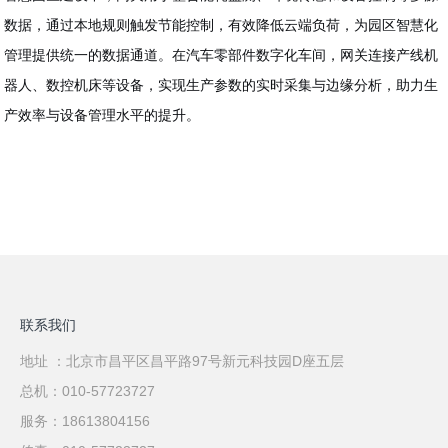
数据，通过本地规则触发节能控制，有效降低云端负荷，为园区智慧化
管理提供统一的数据通道。在汽车零部件数字化车间，网关连接产线机
器人、数控机床等设备，实现生产参数的实时采集与边缘分析，助力生
产效率与设备管理水平的提升。
联系我们
地址 ：北京市昌平区昌平路97号新元科技园D座五层
总机：010-57723727
服务：18613804156