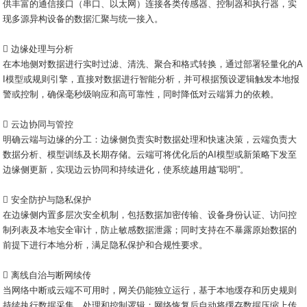
供丰富的通信接口（串口、以太网）连接各类传感器、控制器和执行器，实
现多源异构设备的数据汇聚与统一接入。
 边缘处理与分析
在本地侧对数据进行实时过滤、清洗、聚合和格式转换，通过部署轻量化的A
I模型或规则引擎，直接对数据进行智能分析，并可根据预设逻辑触发本地报
警或控制，确保毫秒级响应和高可靠性，同时降低对云端算力的依赖。
 云边协同与管控
明确云端与边缘的分工：边缘侧负责实时数据处理和快速决策，云端负责大
数据分析、模型训练及长期存储。云端可将优化后的AI模型或新策略下发至
边缘侧更新，实现边云协同和持续进化，使系统越用越“聪明”。
 安全防护与隐私保护
在边缘侧内置多层次安全机制，包括数据加密传输、设备身份认证、访问控
制列表及本地安全审计，防止敏感数据泄露；同时支持在不暴露原始数据的
前提下进行本地分析，满足隐私保护和合规性要求。
 离线自治与断网续传
当网络中断或云端不可用时，网关仍能独立运行，基于本地缓存和历史规则
持续执行数据采集、处理和控制逻辑；网络恢复后自动将缓存数据压缩上传