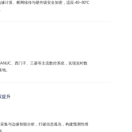
缘计算、断网续传与硬件级安全加密，适应-40~80℃
。
FANUC、西门子、三菱等主流数控系统，实现实时数
落地。
双提升
数据采集与边缘智能分析，打破信息孤岛，构建预测性维
标。