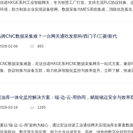
信诺HXGE系列工业智能网关，专为智慧工厂打造。支持主流PLC协议转换、边
环境，助力制造企业实现设备联网、数据采集与MES系统集成，消除信息孤岛
品牌CNC数据采集难？一台网关通吃发那科/西门子/三菱/新代
2026-02-06
855
CNC数据采集难题，宏达信诺HXGE系列CNC数据采集网关一站式方案。兼容
集、协议转换与设备互联，助力机床智能化监控与效率提升。立即了解，快速
慧油库一体化监控解决方案：端-边-云-用协同，赋能储运安全与效率
2026-03-16
1265
案以“端-边-云-用”架构为核心，通过宏达信诺工业通信网关实现油库全要素
应急联动、数字孪生等应用，助力企业达成安全、高效、绿色的数字化转型目