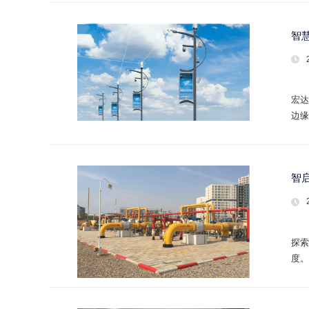
智
宏达
边缘
加速
智
探索
度。