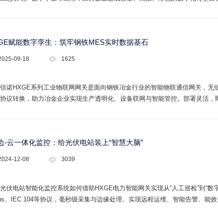
XGE赋能数字孪生：筑牢钢铁MES实时数据基石
2025-09-18
1625
信诺HXGE系列工业物联网网关是面向钢铁冶金行业的智能物联通信网关，无缝对
协议转换，助力冶金企业实现生产透明化、设备联网与智能管控。部署灵活，
-边-云一体化监控：给光伏电站装上“智慧大脑”
2024-12-08
3039
光伏电站智能化监控系统如何借助HXGE电力智能网关实现从“人工巡检”到“
bus、IEC 104等协议，毫秒级采集与边缘处理。实现远程运维、智能告警、
私有云，快速部署，适用集中式、分布式光伏场景。立即咨询获取方案！