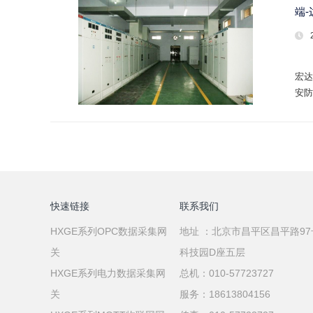
端-
宏达
安防
快速链接
联系我们
HXGE系列OPC数据采集网
地址 ：北京市昌平区昌平路9
关
科技园D座五层
HXGE系列电力数据采集网
总机：010-57723727
关
服务：18613804156