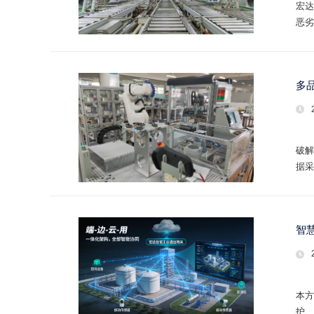
宏达
恶劣
多
破解
据采
智
本方
护、