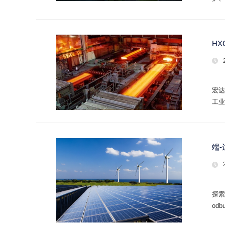
H
宏达
工业
端
探索
od
有/