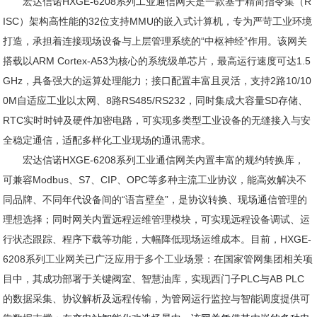
宏达信诺HXGE-6208系列工业通信网关是
一款基于精简指令集（R
ISC）架构高性能的32位支持MMU的嵌入式计算机
，专为严苛工业环境
打造，承担着连接现场设备与上层管理系统的“中枢神经”作用。该网关
搭载
以ARM Cortex-A53为核心的系统级单芯片
，最高运行速度可达1.5
GHz，具备强大的运算处理能力；接口配置丰富且灵活，支持2路10/10
0M自适应工业以太网、8路RS485/RS232，同时集成大容量SD存储、
RTC实时时钟及硬件加密电路，可实现多类型工业设备的无缝接入与安
全稳定通信，适配多样化工业现场的通讯需求。
宏达信诺HXGE-6208系列工业通信网关内置丰富的规约转换库，
可兼容Modbus、S7、CIP、OPC等多种主流工业协议，能高效解决不
同品牌、不同年代设备间的“语言壁垒”，是协议转换、现场通信管理的
理想选择；同时网关内置远程运维管理模块，可实现远程设备调试、运
行状态跟踪、程序下载等功能，大幅降低现场运维成本。目前，HXGE-
6208系列工业网关已广泛应用于多个工业场景：在国家管网集团相关项
目中，其成功部署于关键阀室、智慧油库，实现西门子PLC与AB PLC
的数据采集、协议解析及远程传输，为管网运行监控与智能调度提供可