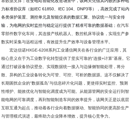
靠数据支撑；
在变电站智能化改造场景中，该网关凭借其内嵌的多种电
力标准协议库（如IEC 61850、IEC 104、DNP3等），高效完成了站内
各类保护装置、测控单元及智能仪表的数据汇聚、协议统一与安全传
输，为电网的实时监控与稳定运行提供了精准可靠的数据基础
；
在汽车
零部件数字化车间，其连接产线机器人、数控机床等设备，实现生产参
数实时采集与远程运维，有效提升生产效率与设备管理水平。
宏达信诺HXGE-6208系列工业通信网关在各行业的广泛应用，其
核心意义在于为工业数字化转型提供了坚实可靠的“连接+计算”基座。它
通过打破设备协议壁垒、实现数据统一接入与边缘侧智能处理，将分
散、异构的工业设备转化为可管、可控、可析的数据源。这不仅解决了
长期困扰企业的“数据孤岛”与信息碎片化问题，更使得实时监控、预测
性维护、能效优化与智能化调度成为可能。从能源管网的安全运行到智
能电网的可靠调度，再到智能制造车间的效率提升，该网关正是以底层
互联互通为起点，推动着各行业向着数据驱动、智能协同的更高阶生产
与管理模式演进，最终助力企业降本增效，提升核心竞争力。