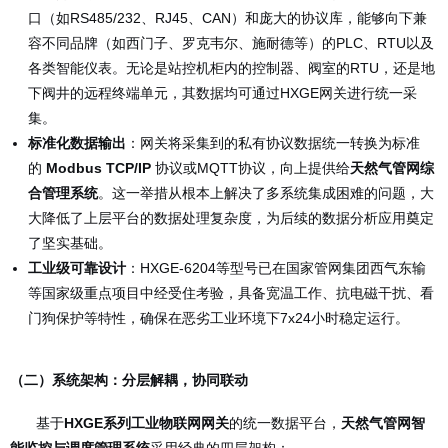
口（如RS485/232、RJ45、CAN）和庞大的协议库，能够向下兼
容不同品牌（如西门子、罗克韦尔、施耐德等）的PLC、RTU以及
各类智能仪表。无论是站控机柜内的控制器、阀室的RTU，还是地
下阀井的远程终端单元，其数据均可通过HXGE网关进行统一采
集。
标准化数据输出
：网关将采集到的私有协议数据统一转换为标准
的
Modbus TCP/IP
协议或MQTT协议，向上提供给
天然气管网综
合管理系统
。这一举措从根本上解决了多系统集成困难的问题，大
大降低了上层平台的数据处理复杂度，为后续的数据分析应用奠定
了坚实基础。
工业级可靠设计
：HXGE-6204等型号已在国家管网集团西气东输
等国家级重点项目中经受住考验，具备宽温工作、抗电磁干扰、看
门狗保护等特性，确保在恶劣工业环境下7x24小时稳定运行。
（二）系统架构：分层解耦，协同联动
基于
HXGE系列工业物联网网关
的统一数据平台，
天然气管网智
能监控与调度管理系统
采用经典的四层架构：