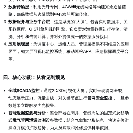
数据传输层
：利用光纤专网、4G/Wifi无线网络等构建冗余通信链
路，确保数据从边缘端到中心端的可靠传输。
数据服务与业务中台层
：这是系统的“大脑”。包含实时数据库、关
系数据库、GIS引擎和规则引擎。它负责对海量数据进行存储、清
洗、分析和告警计算，并对外提供统一的数据服务接口。
应用展现层
：为调度中心、运维人员、管理层提供不同维度的应用
界面，如大屏可视化监控系统、移动巡检APP、应急指挥调度平台
等。
四、核心功能：从看见到预见
全域SCADA监控
：通过2D/3D可视化大屏，实时呈现管网全貌。
动态展示压力、流量曲线，对关键节点进行
管网安全监控
，一旦参
数越限立即触发声光报警。
智能泄漏监测与分析
：整合部署在阀井、管线周边的固定式及移动
式
燃气管网泄漏监测
设备数据，结合气象和地形信息，快速定位泄
漏点并模拟扩散趋势，为人员疏散和抢修提供科学依据。