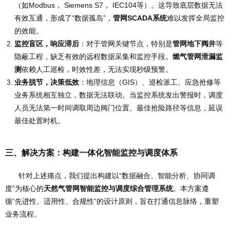
（如Modbus， Siemens S7， IEC104等）。这导致底层数据无法
有效互通，形成了“数据孤岛”，
管网SCADA系统
难以发挥全局监控
的效能。
监控盲区，响应滞后
：对于管网关键节点，特别是
管网地下阀井
等
隐蔽工程，缺乏有效的远程数据采集和监控手段。
燃气管网泄漏监
测
依赖人工巡检，时效性差，无法实现秒级预警。
业务脱节，决策低效
：地理信息（GIS）、巡检派工、应急抢修等
业务系统相互独立，数据无法联动。当监控系统发出警报时，调度
人员无法第一时间调取周边阀门位置、最佳抢险路径等信息，延误
最佳处置时机。
三、解决方案：构建一体化智能监控与调度体系
针对上述痛点，我们提出构建以“数据融合、智能分析、协同调
度”为核心的
天然气管网智能监控与调度综合管理系统
。本方案遵
循“先进性、适用性、合规性”的设计原则，旨在打通信息脉络，重塑
业务流程。