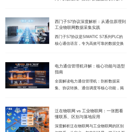
附报文解析实战案例，为电力行业开发者
提供电表采集系统集成快速入门指南。
西门子S7协议深度解析：从通信原理到
工业物联网数据采集实践
西门子S7协议是SIMATIC S7系列PLC的
核心通信语言，专为高效可靠的数据交换
而设计，实现PLC之间及与SCADA、HMI
等上位系统的稳定互联。
电力通信管理机详解：核心功能与选型
指南
全面解读电力通信管理机：剖析数据采
集、协议转换、通信调度等核心功能，揭
示其作为变电站“神经中枢”的独特价值，并
与工业网关多维对比，助力电力自动化选
型。
泛在物联网 vs 工业物联网：一张图看
懂联系、区别与落地应用
深度解析泛在物联网与工业物联网的区别