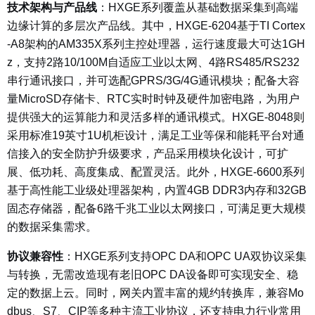
技术架构与产品线
：
HXGE系列覆盖从基础数据采集到高端
边缘计算的多层次产品线。其中，HXGE-6204基于TI Cortex
-A8架构的AM335X系列主控处理器，运行速度最大可达1GH
z，支持2路10/100M自适应工业以太网、4路RS485/RS232
串行通讯接口，并可选配GPRS/3G/4G通讯模块；配备大容
量MicroSD存储卡、RTC实时时钟及硬件加密电路，为用户
提供强大的运算能力和灵活多样的通讯模式。HXGE-8048则
采用标准19英寸1U机柜设计，满足工业等保和能耗平台对通
信接入的安全防护升级要求，产品采用模块化设计，可扩
展、低功耗、高度集成、配置灵活。此外，HXGE-6600系列
基于高性能工业级处理器架构，内置4GB DDR3内存和32GB
固态存储器，配备6路千兆工业以太网接口，可满足更大规模
的数据采集需求。
协议兼容性
：
HXGE系列支持OPC DA和OPC UA双协议采集
与转换，无需改造现有老旧OPC DA设备即可实现安全、稳
定的数据上云。同时，网关内置丰富的规约转换库，兼容Mo
dbus、S7、CIP等多种主流工业协议，还支持电力行业常用