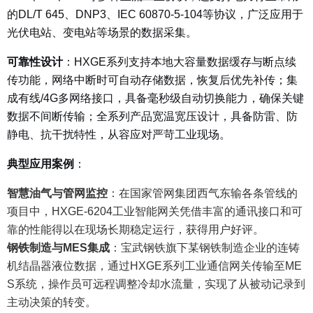
的DL/T 645、DNP3、IEC 60870-5-104等协议，广泛应用于
光伏电站、变电站等场景的数据采集。
可靠性设计
：
HXGE系列支持本地大容量数据缓存与断点续
传功能，网络中断时可自动存储数据，恢复后优先补传；集
成有线/4G多网络接口，具备毫秒级自动切换能力，确保关键
数据不间断传输；全系列产品宽温宽压设计，具备防雷、防
静电、抗干扰特性，从容应对严苛工业现场。
典型应用案例
：
智慧油气与管网监控
：
在国家管网集团西气东输各条管线的
项目中，HXGE-6204工业智能网关凭借丰富的通讯接口和可
靠的性能得以在现场长期稳定运行，获得用户好评。
钢铁制造与MES集成
：
宝武钢铁旗下某钢铁制造企业的连铸
机结晶器液位数据，通过HXGE系列工业通信网关传输至ME
S系统，操作员可远程调整冷却水流量，实现了从被动记录到
主动决策的转变。