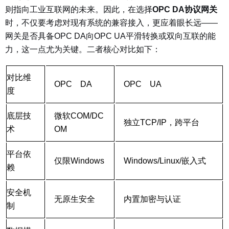
则指向工业互联网的未来。因此，在选择
OPC DA协议网关
时，不仅要考虑对现有系统的兼容接入，更应着眼长远——
网关是否具备OPC DA向OPC UA平滑转换或双向互联的能
力，这一点尤为关键。二者核心对比如下：
对比维
OPC DA
OPC UA
度
底层技
微软COM/DC
独立TCP/IP，跨平台
术
OM
平台依
仅限Windows
Windows/Linux/嵌入式
赖
安全机
无原生安全
内置加密与认证
制