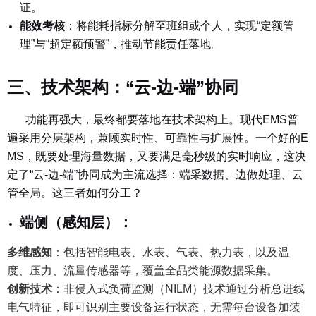
证。
能效考核
：
将能耗指标分解至班组或个人，实现“定额管
理”与“超定额预警”，推动节能责任落地。
三、技术架构：“云-边-端”协同
功能再强大，最终都要落地在技术架构上。现代EMS普
遍采用分层架构，兼顾实时性、可靠性与扩展性。一个好的E
MS，既要处理海量数据，又要满足毫秒级的实时响应，这决
定了“云-边-端”协同成为主流选择：端采数据、边做处理、云
管全局。这三者如何分工？
端侧（感知层）
：
多维感知
：包括智能电表、水表、气表、热力表，以及温
度、压力、流量传感器等，覆盖全品类能源数据采集。
创新技术
：
非侵入式负荷监测（NILM）技术通过分析总进线
电气特征，即可识别主要设备运行状态，无需每台设备加装