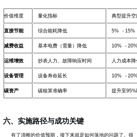
价值维度
量化指标
典型提升空
直接节能
综合能耗降低
5% - 1
减费收益
基本电费（需量）降低
10% - 
运维增效
抄表人力、故障响应时间
人力成本降
设备管理
设备寿命延长
10% - 
碳资产
碳核算准确率
提升至95
六、实施路径与成功关键
有了清晰的价值预期，接下来就是如何落地的问题了。很