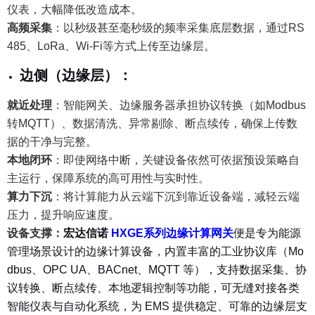
仪表，大幅降低改造成本。
高频采集
：
以秒级甚至毫秒级的频率采集底层数据，通过RS
485、LoRa、Wi-Fi等方式上传至边缘层。
边侧（边缘层）
：
就近处理
：智能网关、边缘服务器承担协议转换（如Modbus
转MQTT）、数据清洗、异常剔除、断点续传，确保上传数
据的干净与完整。
本地闭环
：即使网络中断，关键设备依然可依据预设策略自
主运行，保障系统的高可用性与实时性。
算力下沉
：
将计算能力从云端下沉到靠近设备端，减轻云端
压力，提升响应速度。
设备支撑：
宏达信诺
HXGE系列边缘计算网关
便是专为能源
管理场景设计的边缘计算设备，内置丰富的工业协议库（Mo
dbus、OPC UA、BACnet、MQTT 等），支持数据采集、协
议转换、断点续传、本地逻辑控制等功能，可无缝对接各类
智能仪表与自动化系统，为 EMS 提供稳定、可靠的边缘层支