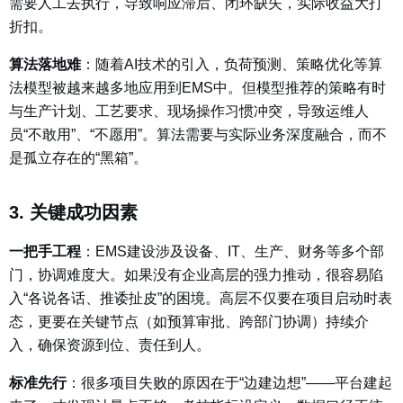
需要人工去执行，导致响应滞后、闭环缺失，实际收益大打
折扣。
算法落地难
：
随着AI技术的引入，负荷预测、策略优化等算
法模型被越来越多地应用到EMS中。但模型推荐的策略有时
与生产计划、工艺要求、现场操作习惯冲突，导致运维人
员“不敢用”、“不愿用”。算法需要与实际业务深度融合，而不
是孤立存在的“黑箱”。
3. 关键成功因素
一把手工程
：
EMS建设涉及设备、IT、生产、财务等多个部
门，协调难度大。如果没有企业高层的强力推动，很容易陷
入“各说各话、推诿扯皮”的困境。高层不仅要在项目启动时表
态，更要在关键节点（如预算审批、跨部门协调）持续介
入，确保资源到位、责任到人。
标准先行
：
很多项目失败的原因在于“边建边想”——平台建起