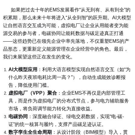
如果把过去十年的EMS发展看作“从无到有、从有到全”的
积累期，那么未来十年将进入“从全到智”的跃升期。AI大模型
让自然语言交互成为可能，虚拟电厂让企业从用能者变为能
源交易的参与者，电碳协同让能耗数据与碳足迹真正打通
——这些趋势已在领先企业中率先落地，不仅重塑EMS的产
品形态，更重新定义能源管理在企业经营中的角色。最后，
我们来展望这些正在发生的变化。
AI大模型应用
：
利用大语言模型实现自然语言交互（如“为
什么昨天夜班电耗比周一高？”），自动生成能效诊断报
告，降低使用门槛。
虚拟电厂（VPP）聚合
：
企业EMS不再仅是内部管理工
具，而是作为虚拟电厂的分布式节点，参与电力辅助服务
市场，将负荷调节能力转化为直接收益。
电碳协同
：
深度融合绿证、绿电交易数据，实现“电-碳-
证”的统一核算与履约，支撑产品碳足迹认证。
数字孪生全生命周期
：
从设计阶段（BIM模型）导入，贯