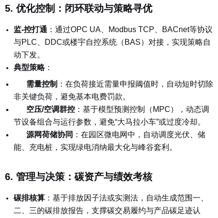
5. 优化控制：闭环联动与策略寻优
监-控打通
：
通过OPC UA、Modbus TCP、BACnet等协议
与PLC、DDC或楼宇自控系统（BAS）对接，实现策略自
动下发。
典型策略
：
需量控制
：在负荷接近需量申报阈值时，自动短时切除
非关键负荷，避免基本电费罚款。
空压/空调群控
：基于模型预测控制（MPC），动态调
节设备组合与运行参数，避免“大马拉小车”或过度冷却。
源网荷储协同
：在园区微电网中，自动调度光伏、储
能、充电桩，实现绿电消纳最大化与峰谷套利。
6. 管理与决策：碳资产与绩效考核
碳排核算
：
基于排放因子法或实测法，自动生成范围一、
二、三的碳排放报告，支撑碳交易履约与产品碳足迹认