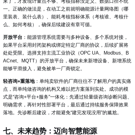
来了，才发现计量点不够、考核指标没定义、数据口径不统
一。正确的做法是，在动工之前就明确能源计量网络图（哪
里装表、装什么表）、能耗考核指标体系（考核谁、考核什
么、如何考核），确保后续建设有章可循。
开放平台
：
能源管理系统需要与多种设备、多个系统对接，
如果平台采用封闭架构或绑定特定厂商的协议，后续扩展将
处处受限。选择支持主流工业协议（OPC UA、Modbus、B
ACnet、MQTT）的开放平台，确保未来新增设备、新增系统
能够平滑接入，避免被单一厂商锁定。
轻咨询+重落地
：
单纯卖软件的厂商往往不了解用户的真实痛
点，而单纯做咨询的机构又难以把方案落到实处。成功的模
式是“咨询+平台+服务”一体化：先通过轻量级咨询诊断问题、
明确需求，再针对性部署平台，最后通过持续服务保障效果
落地。先诊断后建设，才能避免“建完发现没用”的尴尬。
七、未来趋势：迈向智慧能源