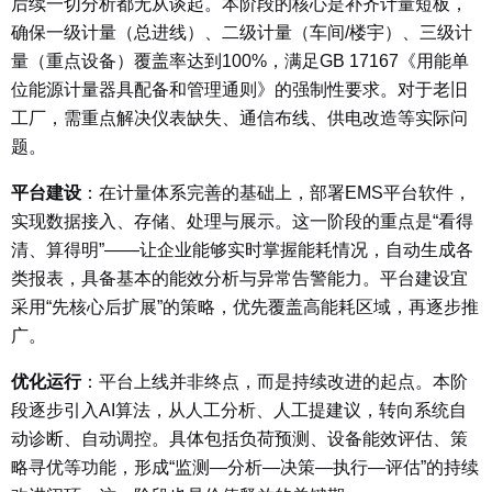
后续一切分析都无从谈起。本阶段的核心是补齐计量短板，
确保一级计量（总进线）、二级计量（车间/楼宇）、三级计
量（重点设备）覆盖率达到100%，满足GB 17167《用能单
位能源计量器具配备和管理通则》的强制性要求。对于老旧
工厂，需重点解决仪表缺失、通信布线、供电改造等实际问
题。
平台建设
：
在计量体系完善的基础上，部署EMS平台软件，
实现数据接入、存储、处理与展示。这一阶段的重点是“看得
清、算得明”——让企业能够实时掌握能耗情况，自动生成各
类报表，具备基本的能效分析与异常告警能力。平台建设宜
采用“先核心后扩展”的策略，优先覆盖高能耗区域，再逐步推
广。
优化运行
：
平台上线并非终点，而是持续改进的起点。本阶
段逐步引入AI算法，从人工分析、人工提建议，转向系统自
动诊断、自动调控。具体包括负荷预测、设备能效评估、策
略寻优等功能，形成“监测—分析—决策—执行—评估”的持续