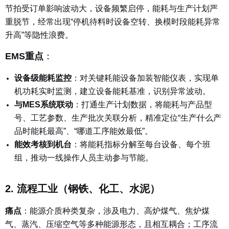
节拍受订单影响波动大，设备频繁启停，能耗与生产计划严
重脱节，经常出现“停机待料时设备空转、换模时段能耗异常
升高”等隐性浪费。
EMS重点
：
设备级能耗监控
：
对关键耗能设备加装智能仪表，实现单
机功耗实时监测，建立设备能耗基准，识别异常波动。
与MES系统联动
：
打通生产计划数据，将能耗与产品型
号、工艺参数、生产批次关联分析，精准定位“生产什么产
品时能耗最高”、“哪道工序能效最低”。
能效考核到机台
：
将能耗指标分解至每台设备、每个班
组，推动一线操作人员主动参与节能。
2. 流程工业（钢铁、化工、水泥）
痛点
：
能源介质种类复杂，涉及电力、高炉煤气、焦炉煤
气、蒸汽、压缩空气等多种能源形态，且相互耦合；工序流