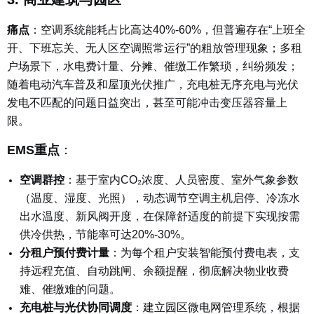
痛点
：
空调系统能耗占比高达40%-60%，但普遍存在“上班全
开、下班忘关、无人区空调照常运行”的粗放管理现象；多租
户场景下，水电费计量、分摊、催缴工作繁琐，纠纷频发；
随着电动汽车普及和屋顶光伏推广，充电桩无序充电与光伏
发电不匹配的问题日益突出，甚至可能冲击变压器容量上
限。
EMS重点
：
空调群控
：
基于室内CO₂浓度、人员密度、室外气象参数
（温度、湿度、光照），动态调节空调主机启停、冷冻水
出水温度、新风阀开度，在保障舒适度的前提下实现按需
供冷供热，节能率可达20%-30%。
分租户预付费计量
：
为每个租户安装智能预付费电表，支
持远程充值、自动跳闸、余额提醒，彻底解决物业收费
难、催缴难的问题。
充电桩与光伏协同调度
：
建立园区微电网管理系统，根据