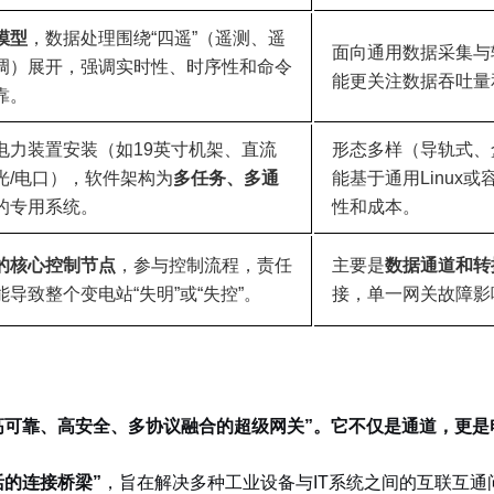
模型
，数据处理围绕“四遥”（遥测、遥
面向通用数据采集与
调）展开，强调实时性、时序性和命令
能更关注数据吞吐量
靠。
电力装置安装（如19英寸机架、直流
形态多样（导轨式、
光/电口），软件架构为
多任务、多通
能基于通用Linux
的专用系统。
性和成本。
的核心控制节点
，参与控制流程，责任
主要是
数据通道和转
导致整个变电站“失明”或“失控”。
接，单一网关故障影
高可靠、高安全、多协议融合的超级网关”
。它不仅是通道，更是
活的连接桥梁”
，
旨在解决多种工业设备与IT系统之间的互联互通