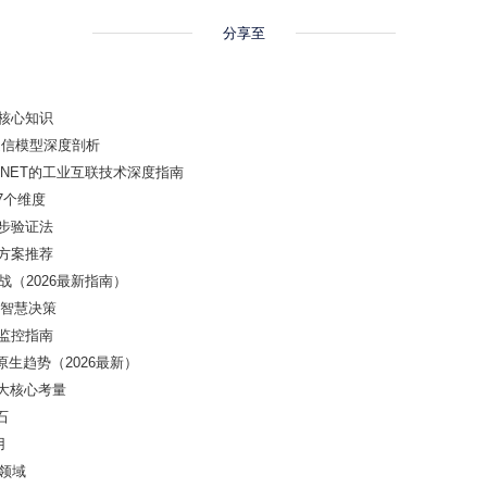
分享至
有核心知识
通信模型深度剖析
INET的工业互联技术深度指南
7个维度
五步验证法
与方案推荐
战（2026最新指南）
到智慧决策
监控指南
原生趋势（2026最新）
大核心考量
石
用
领域