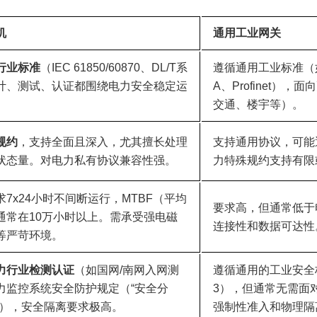
机
通用工业网关
行业标准
（IEC 61850/60870、DL/T系
遵循通用工业标准（如M
计、测试、认证都围绕电力安全稳定运
A、Profinet）
交通、楼宇等）。
规约
，支持全面且深入，尤其擅长处理
支持通用协议，可能
状态量。对电力私有协议兼容性强。
力特殊规约支持有限
求7x24小时不间断运行，MTBF（平均
要求高，但通常低于
通常在10万小时以上。需承受强电磁
连接性和数据可达性
等严苛环境。
力行业检测认证
（如国网/南网入网测
遵循通用的工业安全标准
力监控系统安全防护规定（“安全分
3），但通常无需面
”），安全隔离要求极高。
强制性准入和物理隔