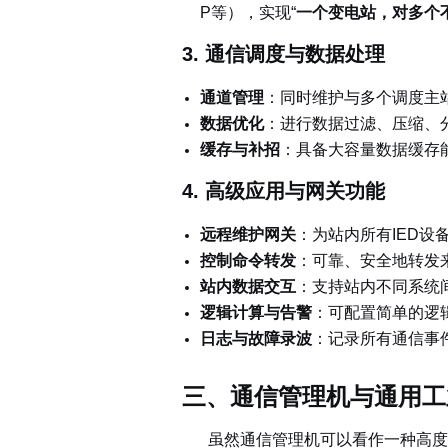
P等），实现“
一个变电站，对多个
3. 通信调度与数据处理
通道管理
：同时维护与多个调度主
数据优化
：进
行数据过滤、压缩、
缓存与补招
：具
备大容量数据缓存
4. 高级应用与网关功能
远程维护网关
：为站内所有IED
控制命令转发
：
可靠、安全地转发
站内数据交互
：支
持站内不同系统
逻辑计算与告警
：可
配置简单的逻
日志与故障录波
：记录所有通信事
三、通信管理机与通用工
虽然通信管理机可以看作一种高度