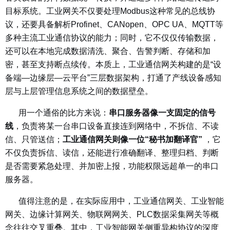
目标系统。工业网关不仅要处理Modbus这种常见的总线协
议，还要具备解析Profinet、CANopen、OPC UA、MQTT等
多种主流工业通信协议的能力；同时，它不仅仅传输数据，
还可以在本地完成数据清洗、聚合、告警判断、存储和加
密，甚至支持断点续传。本质上，工业通信网关构建的是“设
备端—边缘层—云平台”三层数据架构，打通了产线设备感知
层与上层管理信息系统之间的数据壁垒。
用一个通俗的比方来说：
串口服务器像一支固定的信号
线
，负责将某一台串口设备直接连到网络中，不拆信、不读
信、只管送信；
工业通信网关则像一位“秘书加翻译官”
，它
不仅负责拆信、读信，还能进行准确翻译、整理归档、判断
是否需要紧急处理、并加密上报，功能权限远超单一的串口
服务器。
值得注意的是，在实际应用中，工业通信网关、工业智能
网关、边缘计算网关、物联网网关、PLC数据采集网关等概
念往往交叉重叠。其中，工业智能网关侧重异构协议的深度