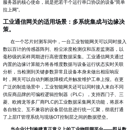
服务器的核心使命，就是把若干个运行串口协议的设备“简单
拉上网”。
工业通信网关的适用场景：多系统集成与边缘决
策。
在一个芯片封测车间中，一台工业智能网关可以同时接入
数以百计的传感器阵列、粉尘浓度检测仪和压差监测器，以
毫秒级的采样周期进行高密度数据采集。工业通信网关通过
内置的边缘计算能力将各维度数据与设备运行状态实时关联
分析，当检测到关键参数异常且设备本身未做出相应响应
时，网关可以自动判断故障模式并触发维护工单上报。在更
广泛的制造场景中，工业智能网关还可以同时接入来自不同
供应商品牌的可编程逻辑控制器（PLC），支持西门子、三
菱、欧姆龙等多厂商PLC的工业数据采集网关功能，将原本
各自独立、互不兼容的设备层信息进行统一汇聚，彻底打通
了上层IT管理系统与现场OT控制层之间的数据壁垒。
当企业计划构建真正意义上的工业物联网平台——即从数