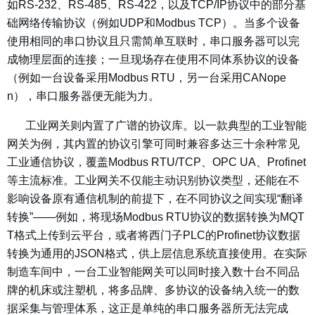
如RS-232、RS-485、RS-422，以及TCP/IP协议中的部分基
础网络传输协议（例如UDP和Modbus TCP）。当多个设备
使用相同的串口协议且只需简单互联时，串口服务器可以完
成物理层面的连接；一旦现场存在使用不同体系协议的设备
（例如一台设备采用Modbus RTU，另一台采用CANope
n），串口服务器便无能为力。
工业网关则内置了广谱的协议库。以一款典型的工业智能
网关为例，其内置的协议引擎可同时兼容多达三十余种常见
工业通信协议，覆盖Modbus RTU/TCP、OPC UA、Profinet
等主流标准。工业网关不仅能主动识别协议类型，还能在不
影响设备原有通信机制的前提下，在不同协议之间实现“翻译
转换”——例如，将现场Modbus RTU协议的数据转换为MQT
T格式上传到云平台，或者将西门子PLC的Profinet协议数据
转换为通用的JSON格式，供上层信息系统直接使用。在实际
制造车间中，一台工业智能网关可以同时接入数十台不同品
牌的机床或注塑机，将多品牌、多协议的设备纳入统一的数
据采集与管理体系，这正是单纯的串口服务器所无法完成