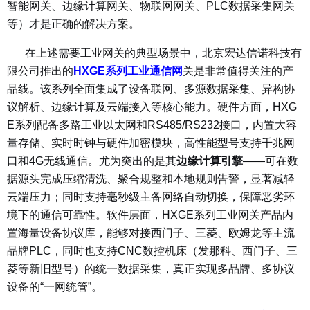
智能网关、边缘计算网关、物联网网关、PLC数据采集网关
等）才是正确的解决方案。
在上述需要工业网关的典型场景中，北京宏达信诺科技有
限公司推出的
HXGE系列
工业通信网
关
是非常值得关注的产
品线。该系列全面集成了设备联网、多源数据采集、异构协
议解析、边缘计算及云端接入等核心能力。硬件方面，HXG
E系列配备多路工业以太网和RS485/RS232接口，内置大容
量存储、实时时钟与硬件加密模块，高性能型号支持千兆网
口和4G无线通信。尤为突出的是其
边缘计算引擎
——可在数
据源头完成压缩清洗、聚合规整和本地规则告警，显著减轻
云端压力；同时支持毫秒级主备网络自动切换，保障恶劣环
境下的通信可靠性。软件层面，HXGE系列工业网关产品内
置海量设备协议库，能够对接西门子、三菱、欧姆龙等主流
品牌PLC，同时也支持CNC数控机床（发那科、西门子、三
菱等新旧型号）的统一数据采集，真正实现多品牌、多协议
设备的“一网统管”。