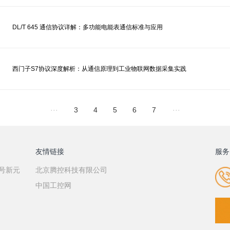
DL/T 645 通信协议详解：多功能电能表通信标准与应用
西门子S7协议深度解析：从通信原理到工业物联网数据采集实践
···
3
4
5
6
7
···
友情链接
服务
7号新元
北京腾控科技有限公司
中国工控网