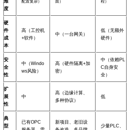
难
配置复杂）
面）
程）
度
硬
件
高（工控机
低（无额外
中（一台网关）
成
+软件）
硬件）
本
安
中（依赖PL
中（Windo
高（硬件隔离+加
全
C自身安
ws风险）
密）
性
全）
扩
高（边缘计算、
展
中
低
多种协议）
性
典
已有OPC
新项目、老旧设
型
少量PLC、
服务器，需
备改造、多品牌