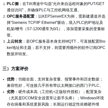
PLC侧
：
在TIA博途中勾选“允许来自远程对象的PUT/GET
通信访问”，并确保PLC与工控机网络互通。
OPC服务器配置
：以KEPServerEX为例，需新建通道并选
择“Siemens TCP/IP Ethernet”驱动，填入PLC的IP地址及
机架/槽号（S7-
1200通常为0/1），添加需要采集的变量标
签。
上云转发
：
若OPC服务器本身支持MQTT，可直接配置Bro
ker地址和主题；若不支持，则需要用额外的软件订阅OPC
数据并转发。
三）方案评价
优势
：
功能全面，支持复杂变量、报警事件和历史数据；
兼容性好，可连接几乎所有带以太网接口的西门子PLC。
劣势
：
硬件成本高（工控机+正版软件授权）；配置复杂
（尤其是DCOM安全设置常让新手头疼）；Windows环境
存在病毒和系统更新风险；长期运行稳定性依赖硬件维