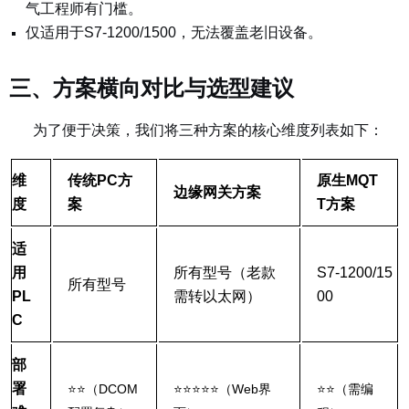
气工程师有门槛。
仅适用于S7-1200/1500，无法覆盖老旧设备。
三、方案横向对比与选型建议
为了便于决策，我们将三种方案的核心维度列表如下：
维
传统PC方
原生MQT
边缘网关方案
度
案
T方案
适
用
所有型号（老款
S7-1200/15
所有型号
PL
需转以太网）
00
C
部
署
⭐⭐
（DCOM
⭐⭐⭐⭐⭐
（Web界
⭐⭐
（需编