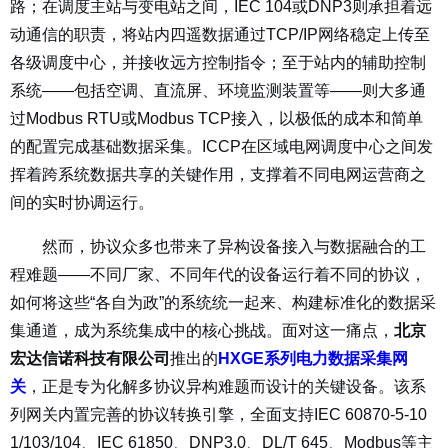
路；在调度主站与变电站之间，IEC 104或DNP3则承担着远
动通信的职责，将站内四遥数据通过TCP/IP网络稳定上传至
各级调度中心，并接收远方控制指令；至于站内的辅助控制
系统——包括空调、直流屏、环境监测装置等——则大多通
过Modbus RTU或Modbus TCP接入，以极低的成本和简单
的配置完成基础数据采集。ICCP在区域电网调度中心之间发
挥着跨系统数据共享的关键作用，支撑着不同电网运营商之
间的实时协调运行。
然而，协议众多也带来了异构设备接入与数据融合的工
程难题——不同厂家、不同年代的设备运行着不同的协议，
如何将这些“各自为政”的系统统一起来、构建标准化的数据采
集通道，成为系统集成中的核心挑战。面对这一痛点，
北京
宏达信诺科技有限公司
推出的
HXGE系列电力数据采集网
关
，正是专为化解多协议异构难题而设计的关键设备。该系
列网关内置完善的协议转换引擎，全面支持IEC 60870-5-10
1/103/104、IEC 61850、DNP3.0、DL/T 645、Modbus等主