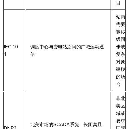
目
站内
需要
微秒
级同
IEC 10
调度中心与变电站之间的广域远动通
步或
4
信
复杂
对象
建模
的场
合
非北
美区
域或
要求
北美市场的SCADA系统、长距离且
DNP3
国际