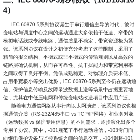
4）
IEC 60870-5系列协议诞生于串行通信主导的时代，彼时
变电站与调度中心之间的远动通道大多依赖于低速、窄带的
模拟电话线或专线电路，通信质量不稳定，带宽资源极为紧
张。该系列协议在设计之初便充分考虑了这些限制，采用了
精简的报文结构、平衡式或非平衡式的传输规则以及高效的
链路层确认机制，从而在可靠性、抗干扰能力和带宽利用率
之间取得了良好平衡。凭借成熟稳定、对物理介质要求低、
占用带宽极小等突出优势，IEC 60870-5系列至今仍在远动通
信、保护信息传输及故障录波数据上送等场景中占据重要地
位，尤其在中低压电网和传统变电站改造项目中应用广泛。
随着电力通信网络从串行向以太网演进，该系列协议也根
据通信介质（RS-232/485串口 vs TCP/IP网络）和业务对象
（远动数据 vs 保护专用信息）的不同需求，逐步演化出多个
专用子协议。其中，-101规范了串行远动通信，-103专门面
向继电保护设备与监控系统之间的信息交互，-104则将-101