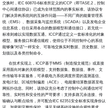
交换时，IEC 60870-6标准所定义的ICCP（即TASE.2，控制
中心间通信协议）已成为全球范围内的事实标准。该协议专
门解决异构系统间的互操作问题——不同厂商的能量管理系
统（EMS）、数据采集与监控系统（SCADA）以及发电企业
信息系统，往往采用各自的数据模型和通信接口，若无统一
标准则难以实现数据互通。ICCP通过定义一套标准化的对象
模型、服务接口和通信规程，使得位于不同控制中心的系统
能够像“对话”一样安全、可靠地交换实时数据、历史数据、计
划值以及各类控制命令。
在技术实现上，ICCP基于MMS（制造报文规范）或直接
采用面向对象的关联模型，支持数据集、数据值、事件、文
件传输等丰富服务，可承载电力系统调度所需的遥测遥信、
发电计划、区域控制偏差（ACE）、电能量结算数据甚至电
网拓扑信息。同时，该协议充分考虑了控制中心间通信对可
靠性、实时性和安全性的严苛要求：支持多路冗余连接、传
输确认与断点续传，并可配合IEC 62351安全标准实现身份认
证、加密和完整性保护，满足关键基础设施的合规性要求。