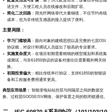
配置灵活且可扩展
：基于SCL配置语言，设备自带模型描
述文件，方便工程人员在线修改和后期扩容。
简化二次回路
：用光纤网络替代大量铜缆，不仅节约布线
成本，也为非传统互感器的接入提供了便利。
主要局限：
学习门槛较高
：面向对象的建模思想以及完整的七层OSI
协议栈，对设计和调试人员提出了较高的专业要求。
实施复杂度大
：在项目初期需要精细的模型规划和系统集
成测试，与非61850协议的设备对接往往需要额外网关转
换。
初期投资偏大
：相比传统串行协议，支持61850的智能设
备和工程服务费用通常更高。
典型应用场景：
智能变电站站控层与间隔层之间的数据交
换、过程层GOOSE/SV网络、保护装置之间的联闭锁通信。
二、IEC 60870-5系列协议（101/103/10