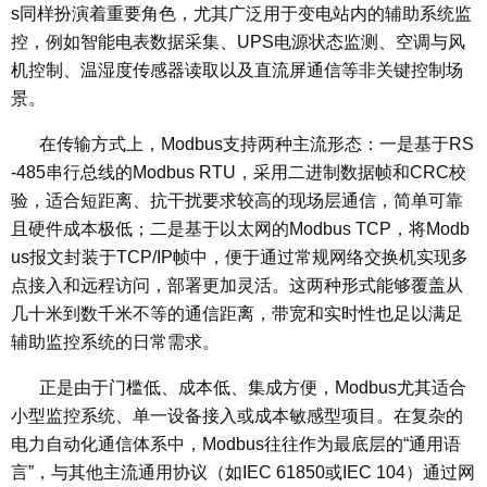
s同样扮演着重要角色，尤其广泛用于变电站内的辅助系统监
控，例如智能电表数据采集、UPS电源状态监测、空调与风
机控制、温湿度传感器读取以及直流屏通信等非关键控制场
景。
在传输方式上，Modbus支持两种主流形态：一是基于RS
-485串行总线的Modbus RTU，采用二进制数据帧和CRC校
验，适合短距离、抗干扰要求较高的现场层通信，简单可靠
且硬件成本极低；二是基于以太网的Modbus TCP，将Modb
us报文封装于TCP/IP帧中，便于通过常规网络交换机实现多
点接入和远程访问，部署更加灵活。这两种形式能够覆盖从
几十米到数千米不等的通信距离，带宽和实时性也足以满足
辅助监控系统的日常需求。
正是由于门槛低、成本低、集成方便，Modbus尤其适合
小型监控系统、单一设备接入或成本敏感型项目。在复杂的
电力自动化通信体系中，Modbus往往作为最底层的“通用语
言”，与其他主流通用协议（如IEC 61850或IEC 104）通过网