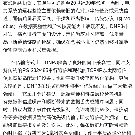
布式网络协议，其诞生可追溯至20世纪90年代初。当时，电
力系统的远程监控主要依赖老旧的点对点串行链路或无线信
道，通信质量易受天气、干扰和距离影响，传统协议（如Mo
dbus）在数据完整性和异常恢复能力上表现不足。DNP3针
对这一痛点进行了专门设计，定位为应对长距离、低质量、
易中断通信链路的挑战，确保在恶劣环境下仍然能够可靠地
传输控制命令和采集数据。
在传输方式上，DNP3保留了良好的向下兼容性，同时支
持传统的RS-232/485串行通信和现代的TCP/IP以太网通信，
使其既能适配老旧设备，也能平滑升级至网络化架构。更为
关键的是，DNP3在数据完整性和事件优先级方面做了大量增
强设计：它采用分片确认、源端重传和链路层校验等机制，
有效抵御信道噪声和瞬断带来的数据丢失或错序问题；同
时，协议内置了事件优先级队列，允许将跳闸命令、保护动
作等关键数据设置为高优先级传输，即使通信链路拥堵，也
能保证重要报文的及时送达。此外，每条数据均可附带精确
的时间戳（分辨率为1毫秒甚至更细），便于事后故障分析和