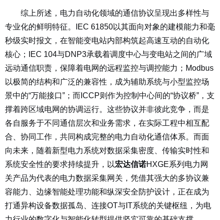
综上所述，电力自动化领域的通信协议呈现出多样性与
专业化的鲜明特征。IEC 61850以其面向对象的建模能力和毫
秒级实时报文，在智能变电站内部构筑起高速互动的自动化
核心；IEC 104与DNP3承载着调度中心与变电站之间的广域
远动通信职责，保障着电网的远程监控与调控能力；Modbus
以极简的结构和广泛的兼容性，成为辅助系统与小型监控场
景中的“万能接口”；而ICCP则作为控制中心间的“协议桥”，支
撑着跨区域电网的协调运行。这些协议并非彼此竞争，而是
各自服务于不同通信层次和业务需求，在实际工程中相互配
合、协同工作，共同构成完整的电力自动化通信体系。而面
向未来，随着新型电力系统对数据采集密度、传输实时性和
系统安全性的要求持续提升，以
宏达信诺
HXGE系列电力网
关产品为代表的电力数据采集网关，凭借其强大的多协议兼
容能力、边缘智能处理功能和纵深安全防护设计，正在成为
打通异构设备数据孤岛、连接OT与IT系统的关键枢纽，为电
力行业的数字化与智能化转型提供坚实可靠的基础支撑。