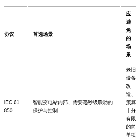
应
避
免
协议
首选场景
的
场
景
老旧
设备
改
造、
IEC 61
智能变电站内部、需要毫秒级联动的
预算
850
保护与控制
十分
有限
的简
单项