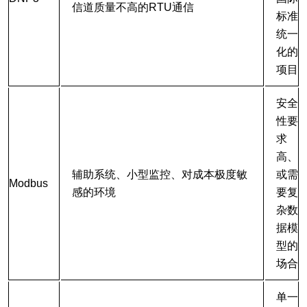
信道质量不高的RTU通信
标准
统一
化的
项目
安全
性要
求
高、
辅助系统、小型监控、对成本极度敏
或需
Modbus
感的环境
要复
杂数
据模
型的
场合
单一